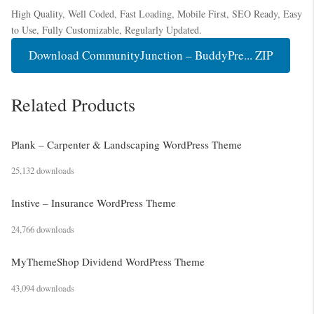
giriş
Atlasbet
Atlasbet
High Quality, Well Coded, Fast Loading, Mobile First, SEO Ready, Easy
giriş
betnis
to Use, Fully Customizable, Regularly Updated.
giriş
jokerbet
Download CommunityJunction – BuddyPre... ZIP
giriş
millibahis
giriş
jasminbet
giriş
pulibet
Related Products
giriş
pulibet
giriş
holiganbet
giriş
pusulabet
Plank – Carpenter & Landscaping WordPress Theme
giriş
cratosroyalbet
25,132 downloads
giriş
dedebet
giriş
betplay
betplay
Instive – Insurance WordPress Theme
giriş
Festwin
giriş
jasminbet
24,766 downloads
giriş
biabet
giriş
Grandpashabet
MyThemeShop Dividend WordPress Theme
giriş
Betbigo
Betbigo
giriş
Kalebet
Kalebet
43,094 downloads
giriş
Teosbet
Teosbet