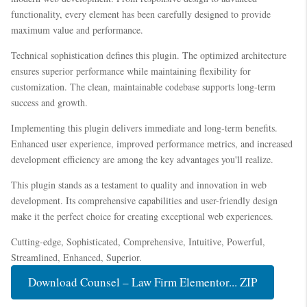
giriş
bahiscasino
bahiscasino
functionality, every element has been carefully designed to provide
giriş
romabet
romabet
maximum value and performance.
giriş
norabahis
norabahis
giriş
enbet
enbet
Technical sophistication defines this plugin. The optimized architecture
giriş
amgbahis
amgbahis
ensures superior performance while maintaining flexibility for
giriş
pokerklas
pokerklas
customization. The clean, maintainable codebase supports long-term
giriş
betzula
betzula
success and growth.
giriş
bahiscasino
bahiscasino
Implementing this plugin delivers immediate and long-term benefits.
giriş
avrupabet
avrupabet
Enhanced user experience, improved performance metrics, and increased
giriş
alobet
alobet
development efficiency are among the key advantages you'll realize.
giriş
restbet
restbet
giriş
Betbigo
Betbigo
This plugin stands as a testament to quality and innovation in web
giriş
Kalebet
Kalebet
development. Its comprehensive capabilities and user-friendly design
giriş
Amgbahis
Amgbahis
make it the perfect choice for creating exceptional web experiences.
giriş
Royalbet
Royalbet
giriş
Teosbet
Teosbet
Cutting-edge, Sophisticated, Comprehensive, Intuitive, Powerful,
giriş
Jokerbet
Jokerbet
Streamlined, Enhanced, Superior.
giriş
Vegabet
Vegabet
Download Counsel – Law Firm Elementor... ZIP
giriş
Betzula
Betzula
giriş
meybet
meybet