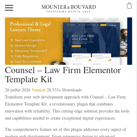
giriş
Restbet
Restbet
giriş
Amgbahis
Amgbahis
giriş
Romabet
Romabet
giriş
Grandpashabet
Grandpashabet
giriş
Marsbahis
Marsbahis
giriş
pulibet
giriş
pulibet
giriş
pusulabet
giriş
pusulabet
Counsel – Law Firm Elementor
giriş
Cratosroyalbet
Template Kit
giriş
Cratosroyalbet
giriş
Grandpashabet
Grandpashabet
28 juillet 2026
Yannick
28,533+ Downloads
giriş
Grandpashabet
Transform your web development approach with Counsel – Law Firm
giriş
biabet
Elementor Template Kit, a revolutionary plugin that combines
giriş
betplay
innovation with reliability. This cutting-edge solution provides the tools
giriş
jasminbet
and capabilities needed to create exceptional digital experiences.
giriş
dedebet
giriş
https://kaystudio.net
https://kaystudio.net
The comprehensive feature set of this plugin addresses every aspect of
giriş
holiganbet
holiganbet
modern web development. From responsive design to advanced