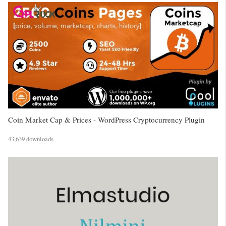
giriş
Amgbahis
Amgbahis
giriş
Royalbet
Royalbet
giriş
Jokerbet
Jokerbet
giriş
Vegabet
Vegabet
giriş
Betzula
Betzula
giriş
Editörbet
Editörbet
giriş
romabet
giriş
norabahis
giriş
enbet
enbet
giriş
bahiscasino
bahiscasino
Coin Market Cap & Prices - WordPress Cryptocurrency Plugin
giriş
pokerklas
pokerklas
giriş
betzula
betzula
43,639 downloads
giriş
amgbahis
amgbahis
giriş
alobet
giriş
restbet
restbet
giriş
norabahis
giriş
Kalebet
Kalebet
giriş
Netbahis
Netbahis
giriş
Teosbet
Teosbet