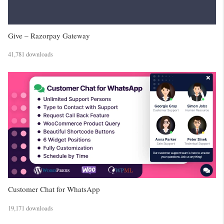
giriş
Amgbahis
Amgbahis
giriş
Royalbet
Royalbet
giriş
Jokerbet
Jokerbet
Give – Razorpay Gateway
giriş
Zulabet
Zulabet
giriş
Matbet
Matbet
41,781 downloads
giriş
Pusulabet
Pusulabet
giriş
Meybet
Meybet
giriş
romabet
romabet
giriş
norabahis
norabahis
giriş
enbet
enbet
giriş
bahiscasino
bahiscasino
giriş
pokerklas
giriş
betzula
betzula
giriş
amgbahis
giriş
alobet
alobet
giriş
avrupabet
avrupabet
giriş
restbet
Customer Chat for WhatsApp
giriş
Betbigo
Betbigo
19,171 downloads
giriş
Kalebet
Kalebet
giriş
Teosbet
Teosbet