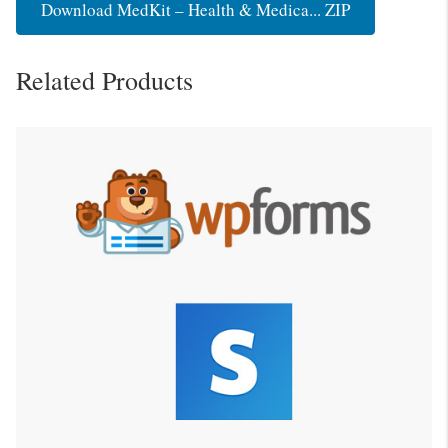
Download MedKit – Health & Medica... ZIP
giriş
Atlasbet
Atlasbet
giriş
betnis
giriş
jokerbet
Related Products
giriş
millibahis
giriş
jasminbet
giriş
pulibet
giriş
pulibet
giriş
holiganbet
giriş
pusulabet
giriş
cratosroyalbet
giriş
dedebet
giriş
betplay
betplay
giriş
Festwin
giriş
jasminbet
giriş
biabet
giriş
Grandpashabet
giriş
Betbigo
Betbigo
giriş
Kalebet
Kalebet
giriş
Teosbet
Teosbet