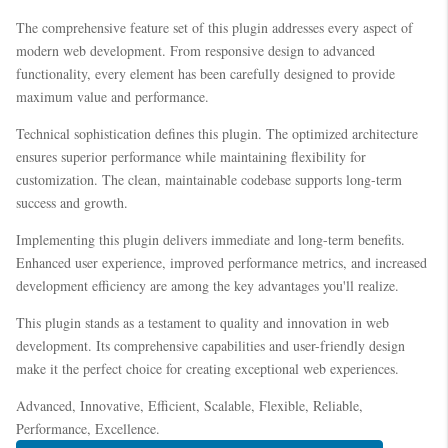
giriş
bahiscasino
bahiscasino
The comprehensive feature set of this plugin addresses every aspect of
giriş
romabet
romabet
modern web development. From responsive design to advanced
giriş
norabahis
norabahis
functionality, every element has been carefully designed to provide
giriş
enbet
enbet
maximum value and performance.
giriş
amgbahis
amgbahis
giriş
pokerklas
pokerklas
Technical sophistication defines this plugin. The optimized architecture
giriş
betzula
betzula
ensures superior performance while maintaining flexibility for
giriş
bahiscasino
bahiscasino
customization. The clean, maintainable codebase supports long-term
giriş
avrupabet
avrupabet
success and growth.
giriş
alobet
alobet
giriş
restbet
restbet
Implementing this plugin delivers immediate and long-term benefits.
giriş
Betbigo
Betbigo
Enhanced user experience, improved performance metrics, and increased
giriş
Kalebet
Kalebet
development efficiency are among the key advantages you'll realize.
giriş
Amgbahis
Amgbahis
This plugin stands as a testament to quality and innovation in web
giriş
Royalbet
Royalbet
development. Its comprehensive capabilities and user-friendly design
giriş
Teosbet
Teosbet
make it the perfect choice for creating exceptional web experiences.
giriş
Jokerbet
Jokerbet
giriş
Vegabet
Vegabet
Advanced, Innovative, Efficient, Scalable, Flexible, Reliable,
giriş
Betzula
Betzula
Performance, Excellence.
giriş
meybet
meybet