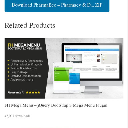
Download PharmaBee – Pharmacy & D... ZIP
giriş
Atlasbet
Atlasbet
giriş
betnis
giriş
jokerbet
Related Products
giriş
millibahis
giriş
jasminbet
giriş
pulibet
giriş
pulibet
giriş
holiganbet
giriş
pusulabet
giriş
cratosroyalbet
giriş
dedebet
giriş
betplay
betplay
giriş
Festwin
giriş
jasminbet
giriş
biabet
giriş
Grandpashabet
FH Mega Menu – jQuery Bootstrap 3 Mega Menu Plugin
giriş
Betbigo
Betbigo
42,003 downloads
giriş
Kalebet
Kalebet
giriş
Teosbet
Teosbet