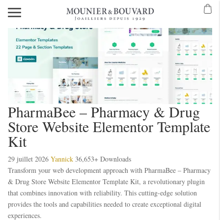
giriş
Restbet
Restbet
giriş
Amgbahis
Amgbahis
giriş
Romabet
Romabet
giriş
Grandpashabet
Grandpashabet
giriş
Marsbahis
Marsbahis
giriş
pulibet
giriş
pulibet
giriş
pusulabet
giriş
pusulabet
PharmaBee – Pharmacy & Drug
giriş
Cratosroyalbet
Store Website Elementor Template
giriş
Cratosroyalbet
giriş
Grandpashabet
Grandpashabet
Kit
giriş
Grandpashabet
giriş
biabet
29 juillet 2026
Yannick
36,653+ Downloads
giriş
betplay
Transform your web development approach with PharmaBee – Pharmacy
giriş
jasminbet
& Drug Store Website Elementor Template Kit, a revolutionary plugin
giriş
dedebet
that combines innovation with reliability. This cutting-edge solution
giriş
https://kaystudio.net
https://kaystudio.net
provides the tools and capabilities needed to create exceptional digital
giriş
holiganbet
holiganbet
experiences.