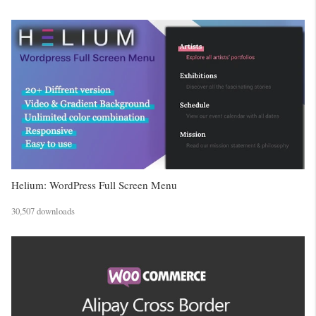
giriş
Amgbahis
Amgbahis
giriş
Royalbet
Royalbet
giriş
Jokerbet
Jokerbet
giriş
Vegabet
Vegabet
giriş
Betzula
Betzula
giriş
Editörbet
Editörbet
giriş
romabet
giriş
norabahis
giriş
enbet
enbet
giriş
bahiscasino
bahiscasino
giriş
pokerklas
pokerklas
Helium: WordPress Full Screen Menu
giriş
betzula
betzula
giriş
amgbahis
amgbahis
30,507 downloads
giriş
alobet
giriş
restbet
restbet
giriş
norabahis
giriş
Kalebet
Kalebet
giriş
Netbahis
Netbahis
giriş
Teosbet
Teosbet