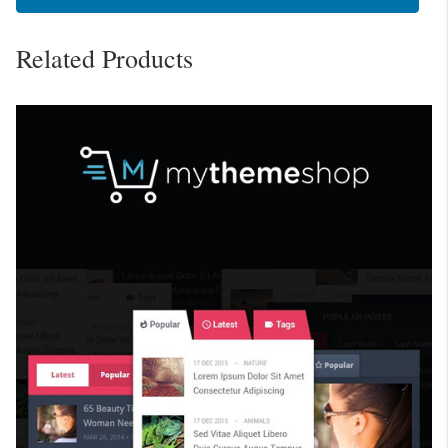
giriş
Atlasbet
Atlasbet
giriş
betnis
Related Products
giriş
jokerbet
giriş
millibahis
giriş
jasminbet
giriş
pulibet
giriş
pulibet
giriş
holiganbet
giriş
pusulabet
giriş
cratosroyalbet
giriş
dedebet
giriş
betplay
betplay
giriş
Festwin
giriş
jasminbet
giriş
biabet
giriş
Grandpashabet
giriş
Betbigo
Betbigo
giriş
Kalebet
Kalebet
giriş
Teosbet
Teosbet