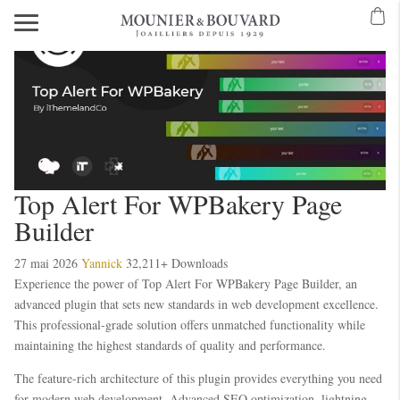
giriş
Restbet
Restbet
giriş
Amgbahis
Amgbahis
giriş
Romabet
Romabet
giriş
Grandpashabet
Grandpashabet
giriş
Marsbahis
Marsbahis
giriş
pulibet
giriş
pulibet
giriş
pusulabet
giriş
pusulabet
Top Alert For WPBakery Page
giriş
Cratosroyalbet
Builder
giriş
Cratosroyalbet
giriş
Grandpashabet
Grandpashabet
giriş
Grandpashabet
27 mai 2026
Yannick
32,211+ Downloads
giriş
biabet
Experience the power of Top Alert For WPBakery Page Builder, an
giriş
betplay
advanced plugin that sets new standards in web development excellence.
giriş
jasminbet
This professional-grade solution offers unmatched functionality while
giriş
dedebet
maintaining the highest standards of quality and performance.
giriş
https://kaystudio.net
https://kaystudio.net
The feature-rich architecture of this plugin provides everything you need
giriş
holiganbet
holiganbet
for modern web development. Advanced SEO optimization, lightning-