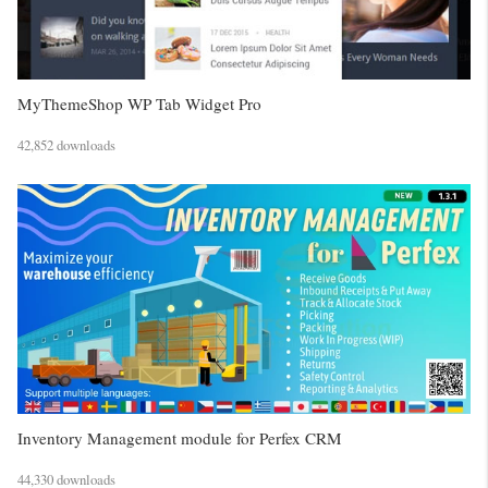
giriş
Amgbahis
Amgbahis
giriş
Royalbet
Royalbet
giriş
Jokerbet
Jokerbet
giriş
Zulabet
Zulabet
MyThemeShop WP Tab Widget Pro
giriş
Matbet
Matbet
giriş
Pusulabet
Pusulabet
42,852 downloads
giriş
Meybet
Meybet
giriş
romabet
romabet
giriş
norabahis
norabahis
giriş
enbet
enbet
giriş
bahiscasino
bahiscasino
giriş
pokerklas
giriş
betzula
betzula
giriş
amgbahis
giriş
alobet
alobet
giriş
avrupabet
avrupabet
giriş
restbet
giriş
Betbigo
Betbigo
Inventory Management module for Perfex CRM
giriş
Kalebet
Kalebet
44,330 downloads
giriş
Teosbet
Teosbet