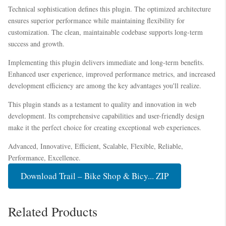
giriş
bahiscasino
bahiscasino
Technical sophistication defines this plugin. The optimized architecture
giriş
romabet
romabet
ensures superior performance while maintaining flexibility for
giriş
norabahis
norabahis
customization. The clean, maintainable codebase supports long-term
giriş
enbet
enbet
success and growth.
giriş
amgbahis
amgbahis
giriş
pokerklas
pokerklas
Implementing this plugin delivers immediate and long-term benefits.
giriş
betzula
betzula
Enhanced user experience, improved performance metrics, and increased
giriş
bahiscasino
bahiscasino
development efficiency are among the key advantages you'll realize.
giriş
avrupabet
avrupabet
This plugin stands as a testament to quality and innovation in web
giriş
alobet
alobet
development. Its comprehensive capabilities and user-friendly design
giriş
restbet
restbet
make it the perfect choice for creating exceptional web experiences.
giriş
Betbigo
Betbigo
giriş
Kalebet
Kalebet
Advanced, Innovative, Efficient, Scalable, Flexible, Reliable,
giriş
Amgbahis
Amgbahis
Performance, Excellence.
giriş
Royalbet
Royalbet
Download Trail – Bike Shop & Bicy... ZIP
giriş
Teosbet
Teosbet
giriş
Jokerbet
Jokerbet
giriş
Vegabet
Vegabet
Related Products
giriş
Betzula
Betzula
giriş
meybet
meybet