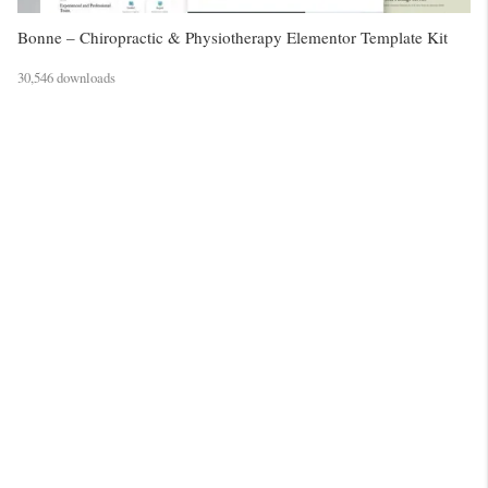
giriş
grandbetting
grandbetting
giriş
Amgbahis
Amgbahis
Bonne – Chiropractic & Physiotherapy Elementor Template Kit
giriş
Romabet
Romabet
30,546 downloads
giriş
Teosbet
Teosbet
giriş
Betplay
Betplay
giriş
Enjoybet
Enjoybet
giriş
Editorbet
Editorbet
giriş
Vegabet
Vegabet
giriş
Sonbahis
Sonbahis
giriş
aresbet
aresbet
aresbet
giriş
aresbet
giriş
Atlasbet
Atlasbet
giriş
Atlasbet
Atlasbet
giriş
romabet
romabet
giriş
norabahis
norabahis
giriş
enbet
enbet
giriş
amgbahis
amgbahis
giriş
pokerklas
pokerklas
giriş
betzula
betzula
giriş
bahiscasino
bahiscasino