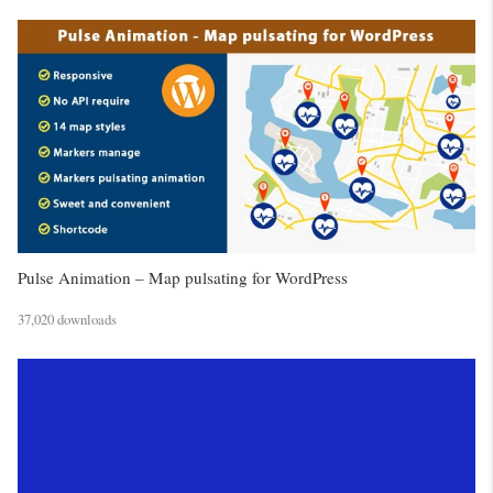
giriş
Atlasbet
Atlasbet
giriş
betnis
giriş
jokerbet
giriş
millibahis
giriş
jasminbet
giriş
pulibet
giriş
pulibet
giriş
holiganbet
giriş
pusulabet
giriş
cratosroyalbet
giriş
dedebet
Pulse Animation – Map pulsating for WordPress
giriş
betplay
betplay
37,020 downloads
giriş
Festwin
giriş
jasminbet
giriş
biabet
giriş
Grandpashabet
giriş
Betbigo
Betbigo
giriş
Kalebet
Kalebet
giriş
Teosbet
Teosbet