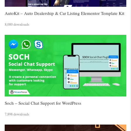
giriş
Amgbahis
Amgbahis
giriş
Royalbet
Royalbet
AutoKit – Auto Dealership & Car Listing Elementor Template Kit
giriş
Jokerbet
Jokerbet
8,000 downloads
giriş
Vegabet
Vegabet
giriş
Betzula
Betzula
giriş
Editörbet
Editörbet
giriş
romabet
giriş
norabahis
giriş
enbet
enbet
giriş
bahiscasino
bahiscasino
giriş
pokerklas
pokerklas
giriş
betzula
betzula
giriş
amgbahis
amgbahis
giriş
alobet
giriş
restbet
restbet
Soch – Social Chat Support for WordPress
giriş
norabahis
giriş
Kalebet
Kalebet
7,898 downloads
giriş
Netbahis
Netbahis
giriş
Teosbet
Teosbet