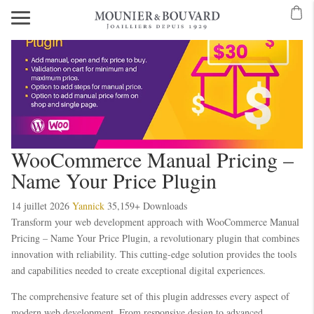
giriş
Restbet
Restbet
giriş
Amgbahis
Amgbahis
giriş
Romabet
Romabet
giriş
Grandpashabet
Grandpashabet
giriş
Marsbahis
Marsbahis
giriş
pulibet
giriş
pulibet
giriş
pusulabet
giriş
pusulabet
WooCommerce Manual Pricing –
giriş
Cratosroyalbet
Name Your Price Plugin
giriş
Cratosroyalbet
giriş
Grandpashabet
Grandpashabet
14 juillet 2026
Yannick
35,159+ Downloads
giriş
Grandpashabet
Transform your web development approach with WooCommerce Manual
giriş
biabet
Pricing – Name Your Price Plugin, a revolutionary plugin that combines
giriş
betplay
innovation with reliability. This cutting-edge solution provides the tools
giriş
jasminbet
and capabilities needed to create exceptional digital experiences.
giriş
dedebet
giriş
https://kaystudio.net
https://kaystudio.net
The comprehensive feature set of this plugin addresses every aspect of
giriş
holiganbet
holiganbet
modern web development. From responsive design to advanced