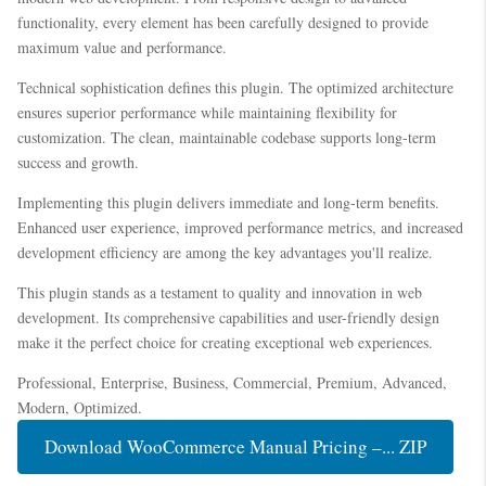
giriş
bahiscasino
bahiscasino
functionality, every element has been carefully designed to provide
giriş
romabet
romabet
maximum value and performance.
giriş
norabahis
norabahis
giriş
enbet
enbet
Technical sophistication defines this plugin. The optimized architecture
giriş
amgbahis
amgbahis
ensures superior performance while maintaining flexibility for
giriş
pokerklas
pokerklas
customization. The clean, maintainable codebase supports long-term
giriş
betzula
betzula
success and growth.
giriş
bahiscasino
bahiscasino
Implementing this plugin delivers immediate and long-term benefits.
giriş
avrupabet
avrupabet
Enhanced user experience, improved performance metrics, and increased
giriş
alobet
alobet
development efficiency are among the key advantages you'll realize.
giriş
restbet
restbet
giriş
Betbigo
Betbigo
This plugin stands as a testament to quality and innovation in web
giriş
Kalebet
Kalebet
development. Its comprehensive capabilities and user-friendly design
giriş
Amgbahis
Amgbahis
make it the perfect choice for creating exceptional web experiences.
giriş
Royalbet
Royalbet
giriş
Teosbet
Teosbet
Professional, Enterprise, Business, Commercial, Premium, Advanced,
giriş
Jokerbet
Jokerbet
Modern, Optimized.
giriş
Vegabet
Vegabet
Download WooCommerce Manual Pricing –... ZIP
giriş
Betzula
Betzula
giriş
meybet
meybet