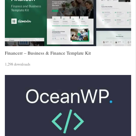
giriş
Amgbahis
Amgbahis
giriş
Royalbet
Royalbet
giriş
Jokerbet
Jokerbet
giriş
Zulabet
Zulabet
giriş
Matbet
Matbet
giriş
Pusulabet
Pusulabet
giriş
Meybet
Meybet
giriş
romabet
romabet
Financerr – Business & Finance Template Kit
giriş
norabahis
norabahis
1,298 downloads
giriş
enbet
enbet
giriş
bahiscasino
bahiscasino
giriş
pokerklas
giriş
betzula
betzula
giriş
amgbahis
giriş
alobet
alobet
giriş
avrupabet
avrupabet
giriş
restbet
giriş
Betbigo
Betbigo
giriş
Kalebet
Kalebet
giriş
Teosbet
Teosbet