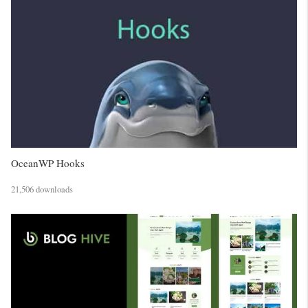
giriş
Amgbahis
Amgbahis
giriş
Royalbet
Royalbet
giriş
Jokerbet
Jokerbet
giriş
Vegabet
Vegabet
giriş
Betzula
Betzula
giriş
Editörbet
Editörbet
giriş
romabet
giriş
norabahis
giriş
enbet
enbet
giriş
bahiscasino
bahiscasino
OceanWP Hooks
giriş
pokerklas
pokerklas
giriş
betzula
betzula
21,506 downloads
giriş
amgbahis
amgbahis
giriş
alobet
giriş
restbet
restbet
giriş
norabahis
giriş
Kalebet
Kalebet
giriş
Netbahis
Netbahis
giriş
Teosbet
Teosbet