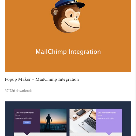
giriş
Amgbahis
Amgbahis
giriş
Royalbet
Royalbet
giriş
Jokerbet
Jokerbet
giriş
Vegabet
Vegabet
giriş
Betzula
Betzula
giriş
Editörbet
Editörbet
giriş
romabet
giriş
norabahis
giriş
enbet
enbet
giriş
bahiscasino
bahiscasino
giriş
pokerklas
pokerklas
Popup Maker – MailChimp Integration
giriş
betzula
betzula
giriş
amgbahis
amgbahis
37,786 downloads
giriş
alobet
giriş
restbet
restbet
giriş
norabahis
giriş
Kalebet
Kalebet
giriş
Netbahis
Netbahis
giriş
Teosbet
Teosbet