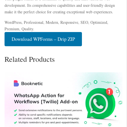
giriş
development. Its comprehensive capabilities and user-friendly design
Atlasbet
Atlasbet
giriş
make it the perfect choice for creating exceptional web experiences.
betnis
giriş
jokerbet
WordPress, Professional, Modern, Responsive, SEO, Optimized,
giriş
millibahis
Premium, Quality.
giriş
jasminbet
giriş
pulibet
Download WPForms – Drip ZIP
giriş
pulibet
giriş
holiganbet
Related Products
giriş
pusulabet
giriş
cratosroyalbet
giriş
dedebet
giriş
betplay
betplay
giriş
Festwin
giriş
jasminbet
giriş
biabet
giriş
Grandpashabet
giriş
Betbigo
Betbigo
giriş
Kalebet
Kalebet
giriş
Teosbet
Teosbet