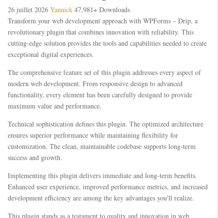
giriş
bahiscasino
bahiscasino
26 juillet 2026
Yannick
47,981+ Downloads
giriş
romabet
romabet
Transform your web development approach with WPForms – Drip, a
giriş
norabahis
norabahis
revolutionary plugin that combines innovation with reliability. This
giriş
enbet
enbet
cutting-edge solution provides the tools and capabilities needed to create
giriş
amgbahis
amgbahis
exceptional digital experiences.
giriş
pokerklas
pokerklas
giriş
betzula
betzula
The comprehensive feature set of this plugin addresses every aspect of
giriş
bahiscasino
bahiscasino
modern web development. From responsive design to advanced
giriş
avrupabet
avrupabet
functionality, every element has been carefully designed to provide
giriş
alobet
alobet
maximum value and performance.
giriş
restbet
restbet
Technical sophistication defines this plugin. The optimized architecture
giriş
Betbigo
Betbigo
ensures superior performance while maintaining flexibility for
giriş
Kalebet
Kalebet
customization. The clean, maintainable codebase supports long-term
giriş
Amgbahis
Amgbahis
success and growth.
giriş
Royalbet
Royalbet
giriş
Teosbet
Teosbet
Implementing this plugin delivers immediate and long-term benefits.
giriş
Jokerbet
Jokerbet
Enhanced user experience, improved performance metrics, and increased
giriş
Vegabet
Vegabet
development efficiency are among the key advantages you'll realize.
giriş
Betzula
Betzula
giriş
This plugin stands as a testament to quality and innovation in web
meybet
meybet