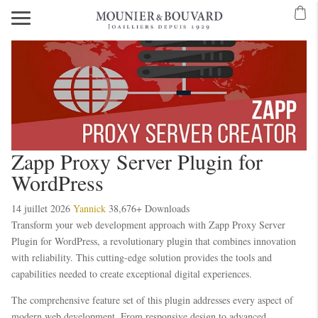
giriş
Restbet
Restbet
giriş
Amgbahis
Amgbahis
giriş
Romabet
Romabet
giriş
Grandpashabet
Grandpashabet
giriş
Marsbahis
Marsbahis
giriş
pulibet
giriş
pulibet
giriş
pusulabet
giriş
pusulabet
Zapp Proxy Server Plugin for
giriş
Cratosroyalbet
WordPress
giriş
Cratosroyalbet
giriş
Grandpashabet
Grandpashabet
14 juillet 2026
Yannick
38,676+ Downloads
giriş
Grandpashabet
Transform your web development approach with Zapp Proxy Server
giriş
biabet
Plugin for WordPress, a revolutionary plugin that combines innovation
giriş
betplay
with reliability. This cutting-edge solution provides the tools and
giriş
jasminbet
capabilities needed to create exceptional digital experiences.
giriş
dedebet
giriş
https://kaystudio.net
https://kaystudio.net
The comprehensive feature set of this plugin addresses every aspect of
giriş
holiganbet
holiganbet
modern web development. From responsive design to advanced