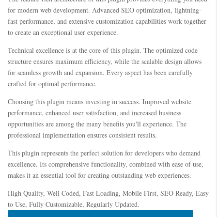
giriş
bahiscasino
bahiscasino
for modern web development. Advanced SEO optimization, lightning-
giriş
romabet
romabet
fast performance, and extensive customization capabilities work together
giriş
norabahis
norabahis
to create an exceptional user experience.
giriş
enbet
enbet
giriş
amgbahis
amgbahis
Technical excellence is at the core of this plugin. The optimized code
giriş
pokerklas
pokerklas
structure ensures maximum efficiency, while the scalable design allows
giriş
betzula
betzula
for seamless growth and expansion. Every aspect has been carefully
giriş
bahiscasino
bahiscasino
crafted for optimal performance.
giriş
avrupabet
avrupabet
Choosing this plugin means investing in success. Improved website
giriş
alobet
alobet
performance, enhanced user satisfaction, and increased business
giriş
restbet
restbet
opportunities are among the many benefits you'll experience. The
giriş
Betbigo
Betbigo
professional implementation ensures consistent results.
giriş
Kalebet
Kalebet
giriş
Amgbahis
Amgbahis
This plugin represents the perfect solution for developers who demand
giriş
Royalbet
Royalbet
excellence. Its comprehensive functionality, combined with ease of use,
giriş
Teosbet
Teosbet
makes it an essential tool for creating outstanding web experiences.
giriş
Jokerbet
Jokerbet
giriş
Vegabet
Vegabet
High Quality, Well Coded, Fast Loading, Mobile First, SEO Ready, Easy
giriş
Betzula
Betzula
to Use, Fully Customizable, Regularly Updated.
giriş
meybet
meybet