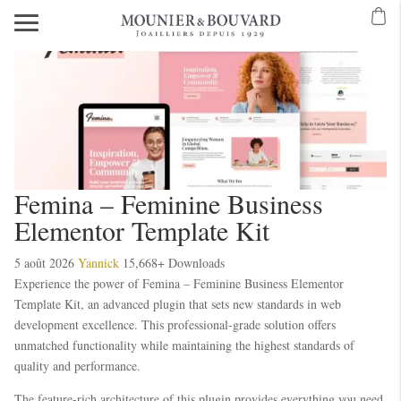
giriş
Restbet
Restbet
giriş
Amgbahis
Amgbahis
giriş
Romabet
Romabet
giriş
Grandpashabet
Grandpashabet
giriş
Marsbahis
Marsbahis
giriş
pulibet
giriş
pulibet
giriş
pusulabet
giriş
pusulabet
Femina – Feminine Business
giriş
Cratosroyalbet
Elementor Template Kit
giriş
Cratosroyalbet
giriş
Grandpashabet
Grandpashabet
5 août 2026
Yannick
15,668+ Downloads
giriş
Grandpashabet
Experience the power of Femina – Feminine Business Elementor
giriş
biabet
Template Kit, an advanced plugin that sets new standards in web
giriş
betplay
development excellence. This professional-grade solution offers
giriş
jasminbet
unmatched functionality while maintaining the highest standards of
giriş
dedebet
quality and performance.
giriş
https://kaystudio.net
https://kaystudio.net
giriş
holiganbet
holiganbet
The feature-rich architecture of this plugin provides everything you need